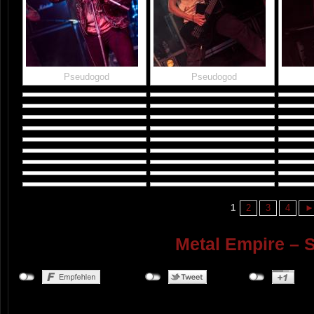
Pseudogod
Pseudogod
1
2
3
4
►
Metal Empire – S