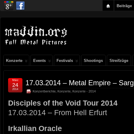
Beiträge
Konzerte
Events
Festivals
Shootings
Streifzüge
März
17.03.2014 – Metal Empire – Sarg
24
2014
Konzertberichte
,
Konzerte
,
Konzerte - 2014
Disciples of the Void Tour 2014
17.03.2014 – From Hell Erfurt
Irkallian Oracle