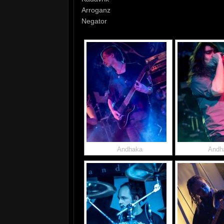
Arroganz
Negator
Andhaka
Andh