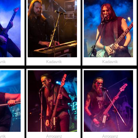
rik
Kadavrik
Kadavrik
rik
Arroganz
Arroganz