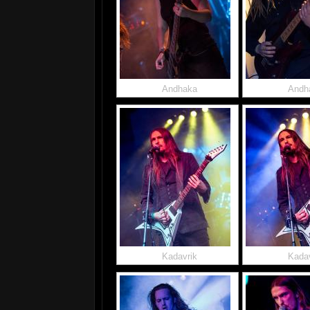
Andhaka
Andh
Kadavrik
Kadav