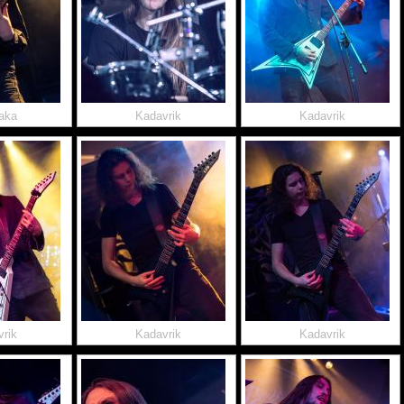
aka
Kadavrik
Kadavrik
rik
Kadavrik
Kadavrik