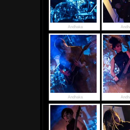
Andhaka
Andh
Andhaka
Andh