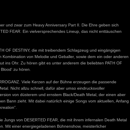
 her und zwar zum Heavy Anniversary Part II. Die Ehre geben sich
FEAR. Ein vielversprechendes Lineup, das nicht enttäuschen
ATH OF DESTINY, die mit treibendem Schlagzeug und eingängigen
hen Kombination von Melodie und Geballer, sowie dem ein oder anderen
ut ins Ohr. Zu hören gibt es unter anderem die beliebten PATH OF
 Blood‘ zu hören.
 ARROGANZ. Viele Kerzen auf der Bühne erzeugen die passende
tal. Nicht allzu schnell, dafür aber umso eindrucksvoller
rsion von düsterem und ernstem Black/Death Metal, der einen aber
nen Bann zieht. Mit dabei natürlich einige Songs vom aktuellen, Anfang
reation“.
ie Jungs von DESERTED FEAR, die mit ihrem infernalen Death Metal
en. Mit einer energiegeladenen Bühnenshow, meisterlicher