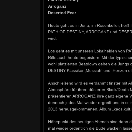
Arroganz
Deserted Fear
Heute geht es in Jena, im Rosenkeller, heiß
PATH OF DESTINY, ARROGANZ und DESERTED 
wird.
Los geht es mit unseren Lokalhelden von P
Riffs auch heute begeistern. Mit der typisc
wohl platzierten Beatdown gehen die Jungs g
DESTINY-Klassiker ‚Messiah‘ und ‚Horizon of
Anschließend wird es verdammt finster mit
Atmosphäre für ihren düsteren Black/Death Me
präsentieren ARROGANZ ihre ganz eigene Ve
dennoch jedes Mal wieder ergreift und in sei
2013 herausgekommenen, Album „kaos.kult.k
Höhepunkt des heutigen Abends sind dann d
mal wieder ordentlich die Bude wackeln lass