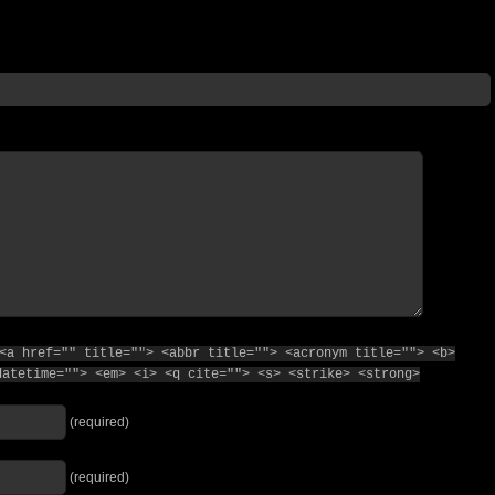
<a href="" title=""> <abbr title=""> <acronym title=""> <b>
datetime=""> <em> <i> <q cite=""> <s> <strike> <strong>
(required)
(required)