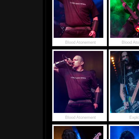
Blood Atonement
Blood At
Blood Atonement
Explo