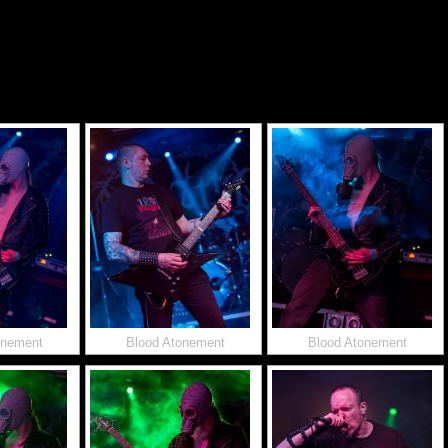
onement
Blood Atonement
Blood Atonement