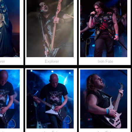
rer
Explorer
Iron Fate