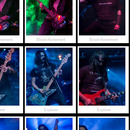
onement
Blood Atonement
Blood Atonement
rer
Explorer
Explorer