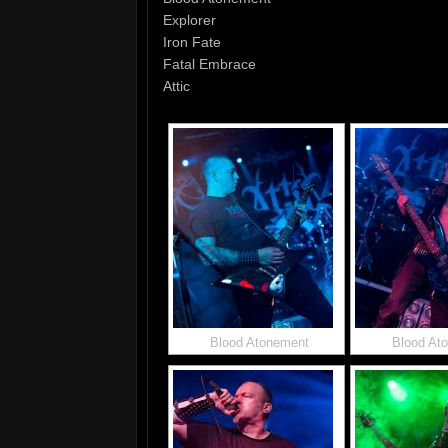
Explorer
Iron Fate
Fatal Embrace
Attic
Blood Atonement
Blood At