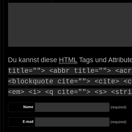
Du kannst diese
HTML
Tags und Attribut
title=""> <abbr title=""> <acr
<blockquote cite=""> <cite> <c
<em> <i> <q cite=""> <s> <stri
Name
(required)
E-mail
(required)