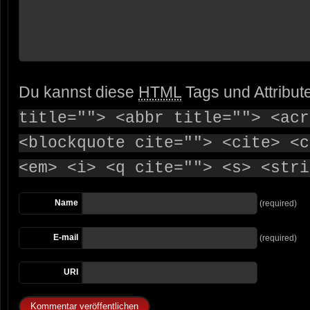
Du kannst diese
HTML
Tags und Attribut
title=""> <abbr title=""> <acr
<blockquote cite=""> <cite> <c
<em> <i> <q cite=""> <s> <stri
Name
(required)
E-mail
(required)
URI