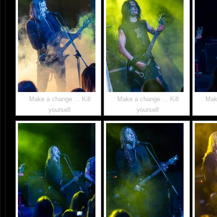
Make a change ... Kill
Make a change ... Kill
Make
yourself
yourself