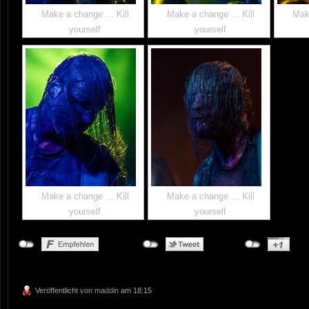
Make a change ... Kill
Make a change ... Kill
Make
yourself
yourself
Make a change ... Kill
Make a change ... Kill
yourself
yourself
Veröffentlicht von
maddin
am 18:15