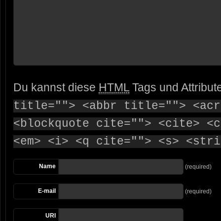
Du kannst diese
HTML
Tags und Attribut
title=""> <abbr title=""> <acr
<blockquote cite=""> <cite> <c
<em> <i> <q cite=""> <s> <stri
Name
(required)
E-mail
(required)
URI