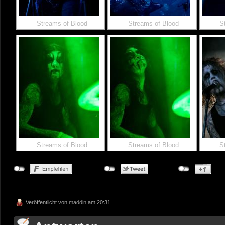
Streams of Blood
Streams of Blood
S
Streams of Blood
Streams of Blood
S
Veröffentlicht von
maddin
am 20:31