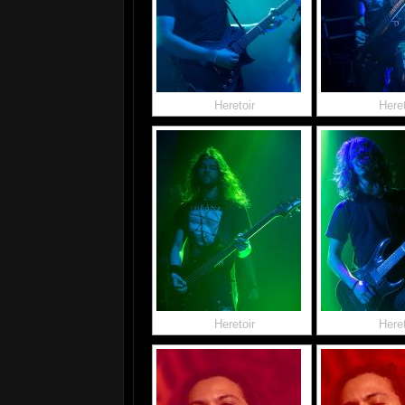
Heretoir
Heret
Heretoir
Heret