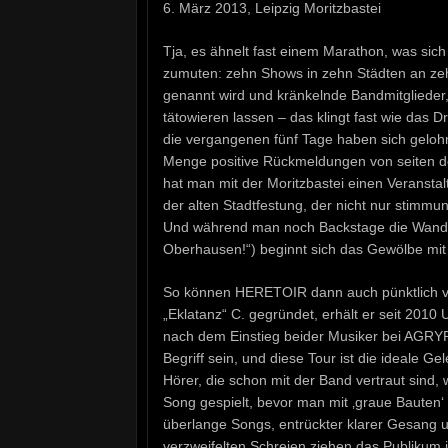
6. März 2013, Leipzig Moritzbastei
Tja, es ähnelt fast einem Marathon, was sich
zumuten: zehn Shows in zehn Städten an zehn
genannt wird und kränkelnde Bandmitglieder,
tätowieren lassen – das klingt fast wie das 
die vergangenen fünf Tage haben sich geloh
Menge positive Rückmeldungen von seiten de
hat man mit der Moritzbastei einen Veranstal
der alten Stadtfestung, der nicht nur stimmu
Und während man noch Backstage die Wandkrit
Oberhausen!“) beginnt sich das Gewölbe mit 
So können HERETOIR dann auch pünktlich vor 
„Eklatanz“ C. gegründet, erhält er seit 2010
nach dem Einstieg beider Musiker bei AGRY
Begriff sein, und diese Tour ist die ideale 
Hörer, die schon mit der Band vertraut sind, w
Song gespielt, bevor man mit ‚graue Bauten‘ 
überlange Songs, entrückter klarer Gesang u
verzweifelten Schreien ziehen das Publikum i