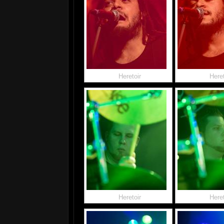
Heretoir
Heret
Heretoir
Heret