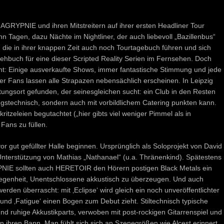
 AGRYPNIE und ihren Mitstreitern auf ihrer ersten Headliner Tour
 Tagen, dazu Nächte im Nightliner, der auch liebevoll „Bazillenbus“
 die in ihrer knappen Zeit auch noch Tourtagebuch führen und sich
Drehbuch für eine dieser Scripted Reality Serien im Fernsehen. Doch
nt: Einige ausverkaufte Shows, immer fantastische Stimmung und jede
r Fans lassen alle Strapazen nebensächlich erscheinen. In Leipzig
tungsort gefunden, der seinesgleichen sucht: ein Club in den Resten
ngstechnisch, sondern auch mit vorbildlichem Catering punkten kann.
zeleien begutachtet („hier gibts viel weniger Pimmel als in
Fans zu füllen.
gut gefüllter Halle beginnen. Ursprünglich als Soloprojekt von David
 Unterstützung von Mathias „Nathanael“ (u.a. Thränenkind). Spätestens
PNIE sollten auch HERETOIR den Hörern postigen Black Metals ein
Gelegenheit, Unentschlossene akkustisch zu überzeugen. Und auch
erden überrascht: mit ‚Eclipse‘ wird gleich ein noch unveröffentlichter
und ‚Fatigue‘ einen Bogen zum Debut zieht. Stiltechnisch typische
nd ruhige Akkustikparts, verwoben mit post-rockigen Gitarrenspiel und
n ihren Bann. Man fühlt sich sich an Szenegrößen wie Alcest erinnert,