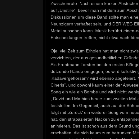
Zwischenrufe. Nach einem kurzen Abstecher zu
auf „Unstille“, bevor man mit dem zum Abschl
Diskussionen um diese Band sollte man eines
Neunzigern verhaftet sein, und DER WEG EI
Metal aussehen kann. Musik berührt einen-od
Entscheidungen treffen, nicht etwa nach Ideo
Oje, viel Zeit zum Erholen hat man nicht 
verzichten, der aus gesundheitlichen Gründ
Als Frontmann Torsten bei den ersten Klängen 
dutzende Hände entgegen, es wird kollektiv 
‚Kadavergehorsam‘ wird ebenso abgefeiert. 
Cineris“, und obwohl kaum einer der Anwesen
Song ein wie ein Bombe und wird nicht wenig
, David und Mathias heute zum zweiten Mal
feststellen. Im Gegenteil, auch auf der Bühn
folgt mit ‚Zurück‘ ein weiterer Song vom ne
hat, den strapazierten Nacken zu entspanne
animieren. Das ist schon aus dem Grund ung
erschaffen, die sich kaum zum betrunken M