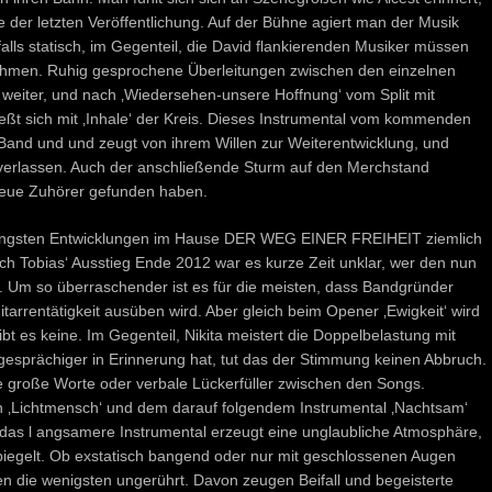
 der letzten Veröffentlichung. Auf der Bühne agiert man der Musik
sfalls statisch, im Gegenteil, die David flankierenden Musiker müssen
nehmen. Ruhig gesprochene Überleitungen zwischen den einzelnen
weiter, und nach ‚Wiedersehen-unsere Hoffnung‘ vom Split mit
ießt sich mit ‚Inhale‘ der Kreis. Dieses Instrumental vom kommenden
and und und zeugt von ihrem Willen zur Weiterentwicklung, und
verlassen. Auch der anschließende Sturm auf den Merchstand
neue Zuhörer gefunden haben.
üngsten Entwicklungen im Hause DER WEG EINER FREIHEIT ziemlich
ach Tobias‘ Ausstieg Ende 2012 war es kurze Zeit unklar, wer den nun
Um so überraschender ist es für die meisten, dass Bandgründer
tarrentätigkeit ausüben wird. Aber gleich beim Opener ‚Ewigkeit‘ wird
t es keine. Im Gegenteil, Nikita meistert die Doppelbelastung mit
esprächiger in Erinnerung hat, tut das der Stimmung keinen Abbruch.
ne große Worte oder verbale Lückerfüller zwischen den Songs.
en ‚Lichtmensch‘ und dem darauf folgendem Instrumental ‚Nachtsam‘
e das l angsamere Instrumental erzeugt eine unglaubliche Atmosphäre,
piegelt. Ob exstatisch bangend oder nur mit geschlossenen Augen
ie wenigsten ungerührt. Davon zeugen Beifall und begeisterte