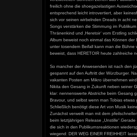
freilich ohne die shoegazelastigen Auswüchse
entsprechend leicht introvertiert, aber keine
sich vor seinen wirbelnden Dreads in acht 
Songs verstärken die Stimmung im Publikum 
Thränenkind und ‚Heretoir‘ vom Erstling schl
Album beweist noch einmal das Können der B
unter tosendem Beifall kann man die Bühne 
beweist, dass HERETOIR heute zahlreiche 
So mancher der Anwesenden ist nach den j
gespannt auf den Auftritt der Würzburger. N
vakanten Posten am Mikro übernehmen wird. 
Nikita den Gesang in Zukunft neben seiner Gi
klar: nennenswerte Abstriche beim Gesang gib
Bravour, und selbst wenn man Tobias etwas g
Schließlich benötigt diese Art von Musik kei
Zunächst verweilt man mit dem pfeilschnell
beim letztjährigen Release „Unstille“.Gerad
die sich in den Publikumsreaktionen wieders
wiegend: DER WEG EINER FREIHHEIT lassen d