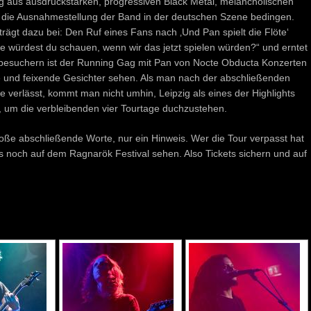
ung aus ausdruckstarken, progressiven Black Metal, melancholischen
die die Ausnahmestellung der Band in der deutschen Szene bedingen.
 trägt dazu bei: Den Ruf eines Fans nach ‚Und Pan spielt die Flöte‘
ie würdest du schauen, wenn wir das jetzt spielen würden?“ und erntet
tbesuchern ist der Running Gag mit Pan von Nocte Obducta Konzerten
 und feixende Gesichter sehen. Als man nach der abschließenden
verlässt, kommt man nicht umhin, Leipzig als eines der Highlights
, um die verbleibenden vier Tourtage duchzustehen.
roße abschließende Worte, nur ein Hinweis. Wer die Tour verpasst hat
ds noch auf dem Ragnarök Festival sehen. Also Tickets sichern und auf