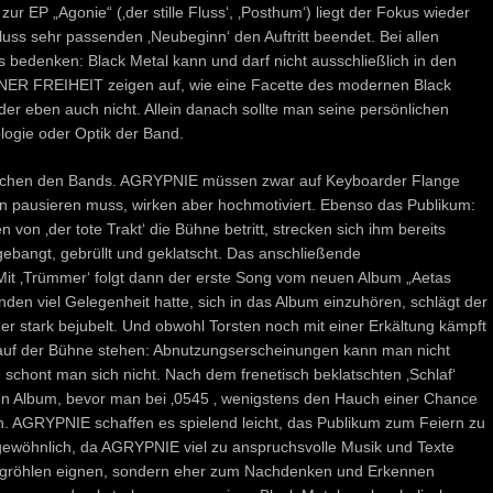
r EP „Agonie“ (‚der stille Fluss‘, ‚Posthum‘) liegt der Fokus wieder
uss sehr passenden ‚Neubeginn‘ den Auftritt beendet. Bei allen
 bedenken: Black Metal kann und darf nicht ausschließlich in den
NER FREIHEIT zeigen auf, wie eine Facette des modernen Black
er eben auch nicht. Allein danach sollte man seine persönlichen
logie oder Optik der Band.
zwischen den Bands. AGRYPNIE müssen zwar auf Keyboarder Flange
en pausieren muss, wirken aber hochmotiviert. Ebenso das Publikum:
von ‚der tote Trakt‘ die Bühne betritt, strecken sich ihm bereits
gebangt, gebrüllt und geklatscht. Das anschließende
Mit ‚Trümmer‘ folgt dann der erste Song vom neuen Album „Aetas
den viel Gelegenheit hatte, sich in das Album einzuhören, schlägt der
er stark bejubelt. Und obwohl Torsten noch mit einer Erkältung kämpft
 auf der Bühne stehen: Abnutzungserscheinungen kann man nicht
e schont man sich nicht. Nach dem frenetisch beklatschten ‚Schlaf‘
uen Album, bevor man bei ‚0545 ‚ wenigstens den Hauch einer Chance
n. AGRYPNIE schaffen es spielend leicht, das Publikum zum Feiern zu
ewöhnlich, da AGRYPNIE viel zu anspruchsvolle Musik und Texte
itgröhlen eignen, sondern eher zum Nachdenken und Erkennen