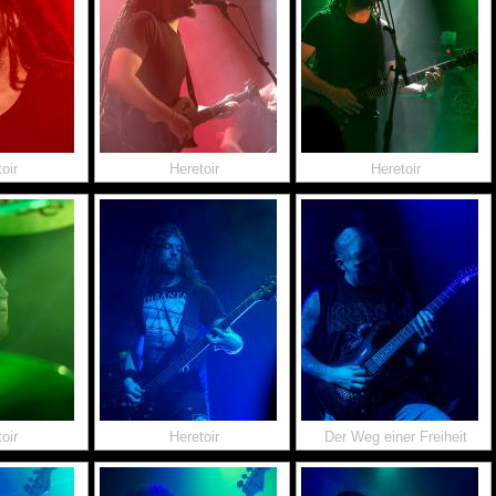
oir
Heretoir
Heretoir
oir
Heretoir
Der Weg einer Freiheit