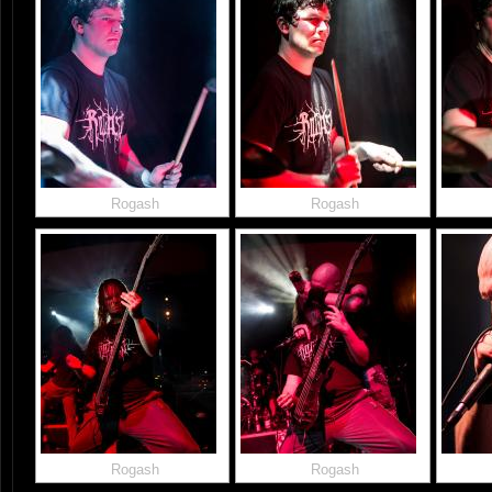
Rogash
Rogash
Rogash
Rogash