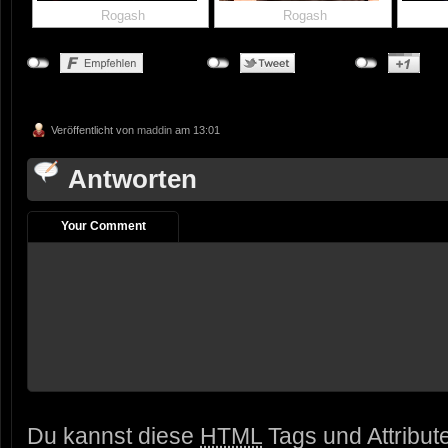
Rogash
Rogash
Veröffentlicht von
maddin
am 13:01
Antworten
Your Comment
Du kannst diese
HTML
Tags und Attribut