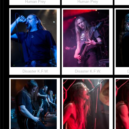
Human Prey
Human Prey
Disaster K.F.W.
Disaster K.F.W.