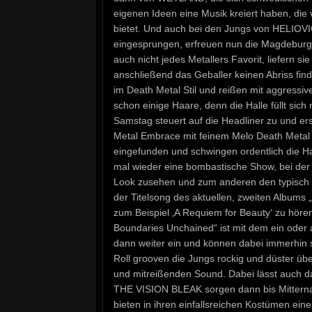
eigenen Ideen eine Musik kreiert haben, die
bietet. Und auch bei den Jungs von HELIOVICE
eingesprungen, erfreuen nun die Magdeburg
auch nicht jedes Metallers Favorit, liefern
anschließend das Geballer keinen Abriss f
im Death Metal Stil und reißen mit aggressiv
schon einige Haare, denn die Halle füllt si
Samstag steuert auf die Headliner zu und e
Metal Embrace mit feinem Melo Death Metal 
eingefunden und schwingen ordentlich die 
mal wieder eine bombastische Show, bei der
Look zusehen und zum anderen den typisch b
der Titelsong des aktuellen, zweiten Albums 
zum Beispiel ‚A Requiem for Beauty‘ zu höre
Boundaries Unchained“ ist mit dem ein ode
dann weiter ein und können dabei immerhin s
Roll grooven die Jungs rockig und düster üb
und mitreißenden Sound. Dabei lässt auch da
THE VISION BLEAK sorgen dann bis Mitternac
bieten in ihren einfallsreichen Kostümen ei