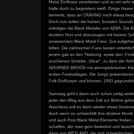
Metal Einflüsse verarbeiten und so ein sehr
Halle doch zu begeistern weiß. Einige Haar
bemerkt, dass an CRAVING noch etwas besond
Doch nun sollen die harten, brutalen Sounds
erledigen die Black Metaller von AEBA. Die Ki
dunklen Hort und überzeugen mit hartem Schl
anwesenden Black Metal Fans. Gut aufgehei
bitten. Die zahlreichen Fans lassen ordentli
jenem gab es den Titelsong, sowie den ‚Fimb
erschienen Scheibe „Várar“, zu dem der Refr
ADORNED BROOD mit atmosphärischen Kläng
ersten Festivaltages. Die Jungs präsentiere
Folk Einflüssen und können, 1993 gegründet,
Samstag geht’s dann auch schon zeitig wei
jeder den Weg aus dem Zelt zur Bühne gefund
Anschluss soll es dann wieder etwas finster
Auch wenn es schwerfällt ihre düstere Musik 
und auch Post Black Metal Elemente finden,
schaffen, der man gern beiwohnt und lauscht
dann von WEYLAND, die sich schwedischen