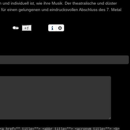
 und individuell ist, wie ihre Musik. Der theatralische und düster
e für einen gelungenen und eindrucksvollen Abschluss des 7. Metal
<a href="" title=""> <abbr title=""> <acronym title=""> <b>