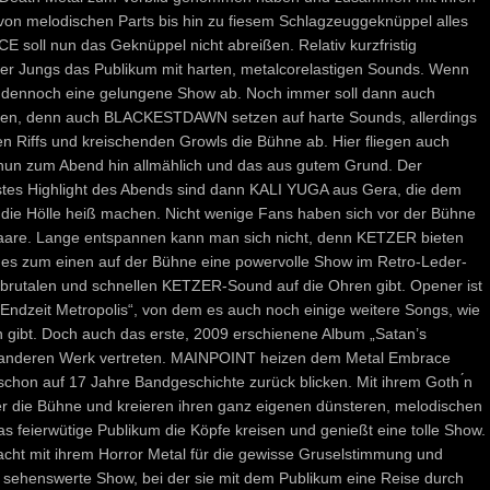
 von melodischen Parts bis hin zu fiesem Schlagzeuggeknüppel alles
 soll nun das Geknüppel nicht abreißen. Relativ kurzfristig
er Jungs das Publikum mit harten, metalcorelastigen Sounds. Wenn
 sie dennoch eine gelungene Show ab. Noch immer soll dann auch
inden, denn auch BLACKESTDAWN setzen auf harte Sounds, allerdings
en Riffs und kreischenden Growls die Bühne ab. Hier fliegen auch
ch nun zum Abend hin allmählich und das aus gutem Grund. Der
rstes Highlight des Abends sind dann KALI YUGA aus Gera, die dem
die Hölle heiß machen. Nicht wenige Fans haben sich vor der Bühne
Haare. Lange entspannen kann man sich nicht, denn KETZER bieten
 es zum einen auf der Bühne eine powervolle Show im Retro-Leder-
rutalen und schnellen KETZER-Sound auf die Ohren gibt. Opener ist
„Endzeit Metropolis“, von dem es auch noch einige weitere Songs, wie
n gibt. Doch auch das erste, 2009 erschienene Album „Satan’s
r anderen Werk vertreten. MAINPOINT heizen dem Metal Embrace
chon auf 17 Jahre Bandgeschichte zurück blicken. Mit ihrem Goth ́n
er die Bühne und kreieren ihren ganz eigenen dünsteren, melodischen
s feierwütige Publikum die Köpfe kreisen und genießt eine tolle Show.
ht mit ihrem Horror Metal für die gewisse Gruselstimmung und
ne sehenswerte Show, bei der sie mit dem Publikum eine Reise durch