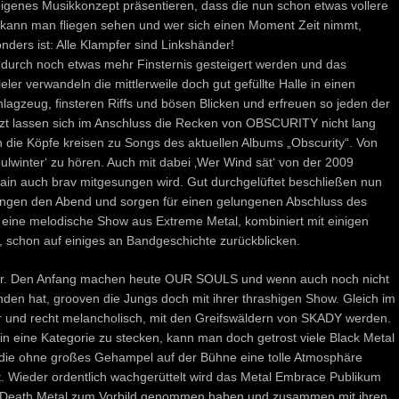
 eigenes Musikkonzept präsentieren, dass die nun schon etwas vollere
e kann man fliegen sehen und wer sich einen Moment Zeit nimmt,
ers ist: Alle Klampfer sind Linkshänder!
 durch noch etwas mehr Finsternis gesteigert werden und das
eler verwandeln die mittlerweile doch gut gefüllte Halle in einen
agzeug, finsteren Riffs und bösen Blicken und erfreuen so jeden der
zt lassen sich im Anschluss die Recken von OBSCURITY nicht lang
ch die Köpfe kreisen zu Songs des aktuellen Albums „Obscurity“. Von
ulwinter‘ zu hören. Auch mit dabei ‚Wer Wind sät‘ von der 2009
ain auch brav mitgesungen wird. Gut durchgelüftet beschließen nun
en den Abend und sorgen für einen gelungenen Abschluss des
n eine melodische Show aus Extreme Metal, kombiniert mit einigen
 schon auf einiges an Bandgeschichte zurückblicken.
ter. Den Anfang machen heute OUR SOULS und wenn auch noch nicht
en hat, grooven die Jungs doch mit ihrer thrashigen Show. Gleich im
er und recht melancholisch, mit den Greifswäldern von SKADY werden.
in eine Kategorie zu stecken, kann man doch getrost viele Black Metal
 die ohne großes Gehampel auf der Bühne eine tolle Atmosphäre
. Wieder ordentlich wachgerüttelt wird das Metal Embrace Publikum
 Death Metal zum Vorbild genommen haben und zusammen mit ihren