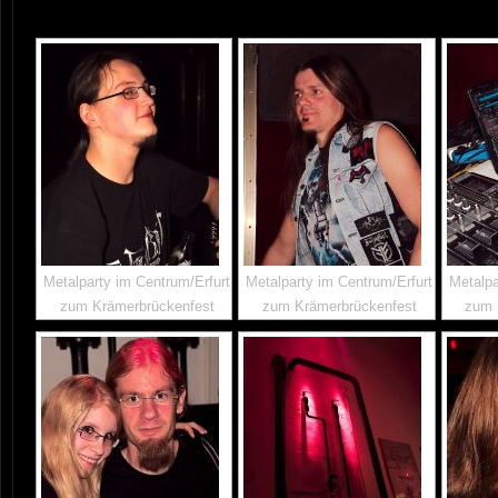
Metalparty im Centrum/Erfurt
Metalparty im Centrum/Erfurt
Metalpa
zum Krämerbrückenfest
zum Krämerbrückenfest
zum 