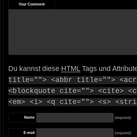
Your Comment
Du kannst diese
HTML
Tags und Attribut
title=""> <abbr title=""> <acr
<blockquote cite=""> <cite> <c
<em> <i> <q cite=""> <s> <stri
Name
(required)
E-mail
(required)