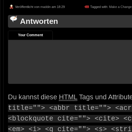
Veröffentlicht von
maddin
am 18:29
Tagged with:
Make a Change ..
Antworten
Your Comment
Du kannst diese
HTML
Tags und Attribut
title=""> <abbr title=""> <acr
<blockquote cite=""> <cite> <c
<em> <i> <q cite=""> <s> <stri