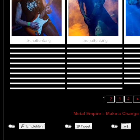
Schattenfang
Schattenfang
1
2
3
4
►
Metal Empire – Make a Change 