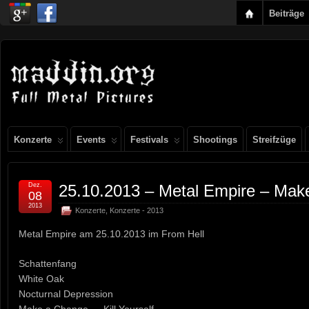
Beiträge
Konzerte
Events
Festivals
Shootings
Streifzüge
Dez.
25.10.2013 – Metal Empire – Make
08
2013
Konzerte
,
Konzerte - 2013
Metal Empire am 25.10.2013 im From Hell
Schattenfang
White Oak
Nocturnal Depression
Make a Change … Kill Yourself