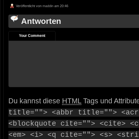
Veröffentlicht von
maddin
am 20:46
Antworten
Your Comment
Du kannst diese
HTML
Tags und Attribut
title=""> <abbr title=""> <acr
<blockquote cite=""> <cite> <c
<em> <i> <q cite=""> <s> <stri