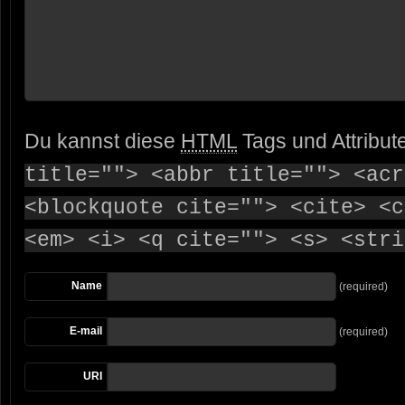
Du kannst diese
HTML
Tags und Attribut
title=""> <abbr title=""> <acr
<blockquote cite=""> <cite> <c
<em> <i> <q cite=""> <s> <stri
Name
(required)
E-mail
(required)
URI