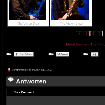
The Vision Bleak
The Vision Bleak
◄
1
2
3
Metal Empire – The Visi
Veröffentlicht von
maddin
am 19:53
Antworten
Your Comment