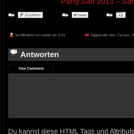
Party.San 2013 – Sam
Veröffentlicht von
maddin
am 11:01
Tagged with:
Attic
,
Carcass
,
D
Antworten
Your Comment
Du kannst diese
HTML
Tags und Attribut