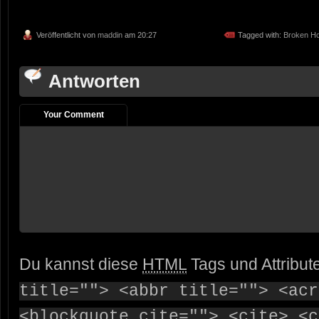
Veröffentlicht von
maddin
am 20:27
Tagged with:
Broken H
Antworten
Your Comment
Du kannst diese
HTML
Tags und Attribut
title=""> <abbr title=""> <acr
<blockquote cite=""> <cite> <c