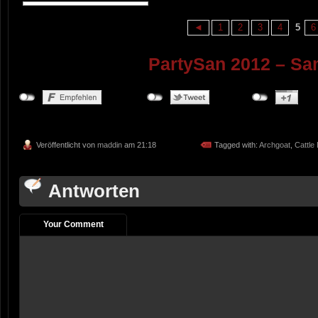
◄
1
2
3
4
5
6
PartySan 2012 – Sa
Veröffentlicht von
maddin
am 21:18
Tagged with:
Archgoat
,
Cattle
Antworten
Your Comment