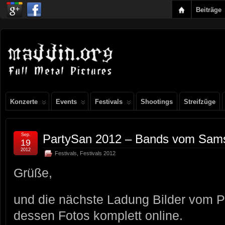
Beiträge
Konzerte
Events
Festivals
Shootings
Streifzüge
Sep.
PartySan 2012 – Bands vom Sams
19
2012
Festivals
,
Festivals 2012
Grüße,
und die nächste Ladung Bilder vom Pa
dessen Fotos komplett online.