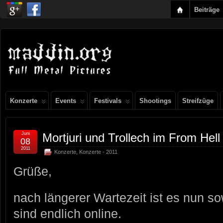
Beiträge
Konzerte
Events
Festivals
Shootings
Streifzüge
Juni
Mortjuri und Trollech im From Hell
08
2011
Konzerte
,
Konzerte - 2011
Grüße,
nach längerer Wartezeit ist es nun sow
sind endlich online.