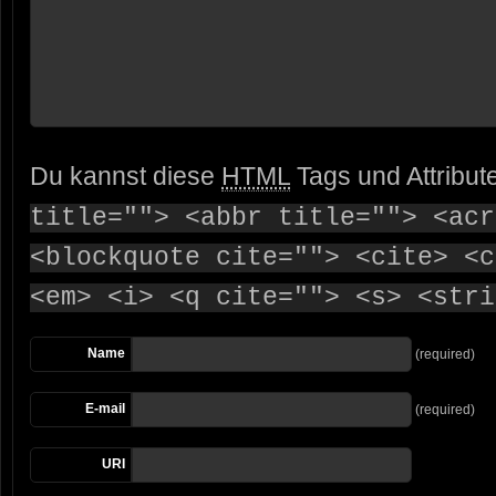
Du kannst diese
HTML
Tags und Attribut
title=""> <abbr title=""> <acr
<blockquote cite=""> <cite> <c
<em> <i> <q cite=""> <s> <stri
Name
(required)
E-mail
(required)
URI