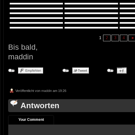
1
2
3
4
►
Bis bald,
maddin
Veröffentlicht von
maddin
am 19:26
Antworten
Your Comment