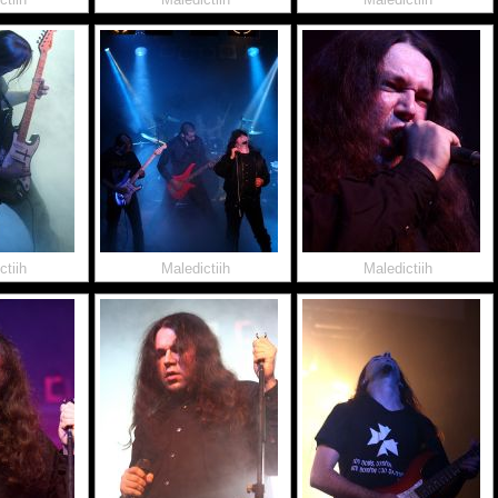
ctiih
Maledictiih
Maledictiih