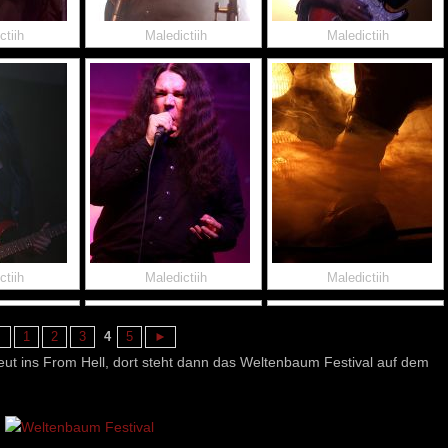
ctiih
Maledictiih
Maledictiih
ctiih
Maledictiih
Maledictiih
◄
1
2
3
4
5
►
ut ins From Hell, dort steht dann das Weltenbaum Festival auf dem