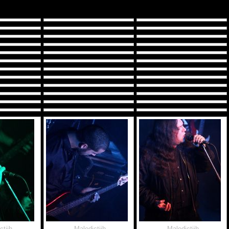
ctiih
Maledictiih
Maledictiih