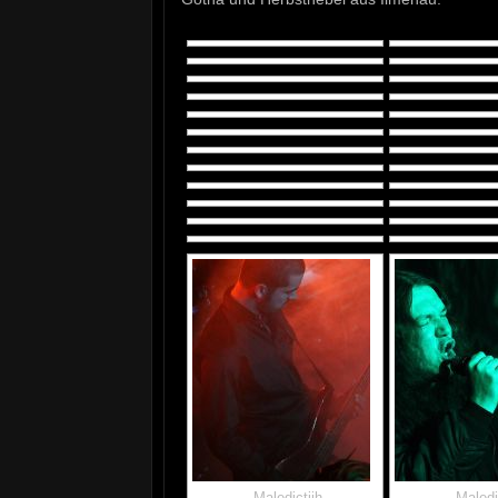
Maledictiih
Maledi