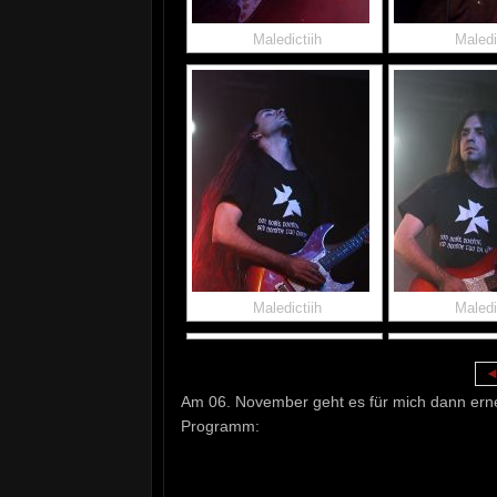
Maledictiih
Maledi
Maledictiih
Maledi
Am 06. November geht es für mich dann erne
Programm: