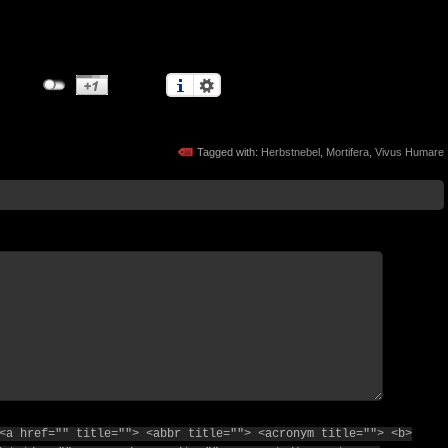
Tagged with:
Herbstnebel
,
Mortifera
,
Vivus Humare
<a href="" title=""> <abbr title=""> <acronym title=""> <b>