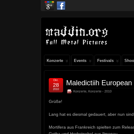
Konzerte
Events
Festivals
Shoo
Okt.
Maledictiih European
28
2010
Konzerte
,
Konzerte - 2010
Grüße!
Lang hat es diesmal gedauert, aber nun sind 
Mortifera aus Frankreich spielten zum Relea
Gotha und Herbstnebel aus Ilmenau.