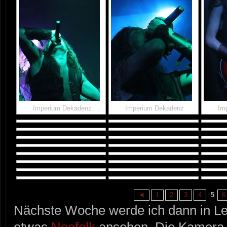
Imperium Dekadenz
Imperium Dekadenz
Im
◄
1
2
3
4
5
6
Nächste Woche werde ich dann in Lei
etwas
Neofolk
ansehen. Die Kamera is