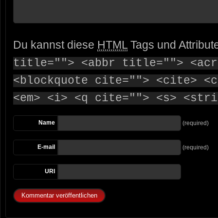
Du kannst diese
HTML
Tags und Attribut
title=""> <abbr title=""> <acr
<blockquote cite=""> <cite> <c
<em> <i> <q cite=""> <s> <stri
Name
(required)
E-mail
(required)
URI