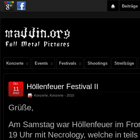
Beiträge
Konzerte
Events
Festivals
Shootings
Streifzüge
Okt.
Höllenfeuer Festival II
11
2010
Konzerte
,
Konzerte - 2010
Grüße,
Am Samstag war Höllenfeuer im From
19 Uhr mit Necrology, welche in teils