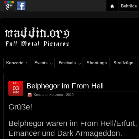
Beiträge
Konzerte
Events
Festivals
Shootings
Streifzüge
Okt.
Belphegor im From Hell
03
2010
Konzerte
,
Konzerte - 2010
Grüße!
Belphegor waren im From Hell/Erfurt
Emancer und Dark Armageddon.