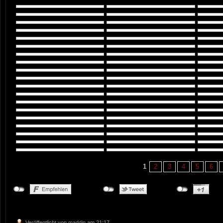
1
2
3
4
5
6
Veröffentlicht von
maddin
am 21:17