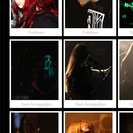
Publikum
Publikum
D
Dark Armageddon
Dark Armageddon
D